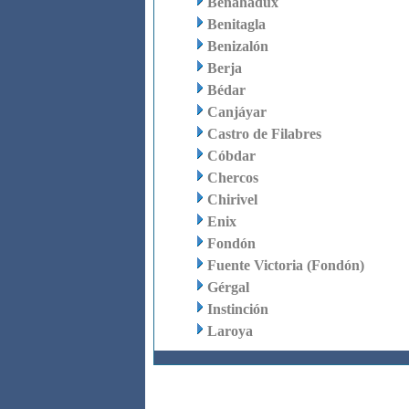
Benahadux
Benitagla
Benizalón
Berja
Bédar
Canjáyar
Castro de Filabres
Cóbdar
Chercos
Chirivel
Enix
Fondón
Fuente Victoria (Fondón)
Gérgal
Instinción
Laroya