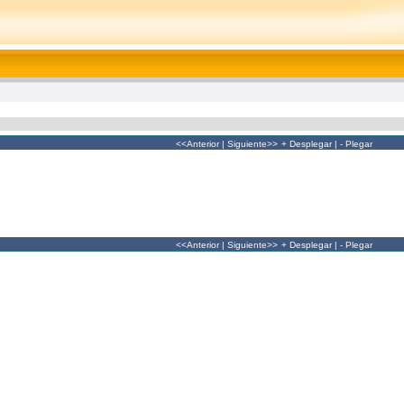
<<Anterior
|
Siguiente>>
+ Desplegar
|
- Plegar
<<Anterior
|
Siguiente>>
+ Desplegar
|
- Plegar