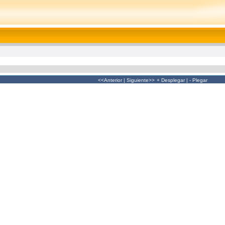
<<Anterior
|
Siguiente>>
+ Desplegar
|
- Plegar