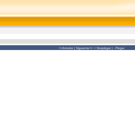
<<Anterior
|
Siguiente>>
+ Desplegar
|
- Plegar