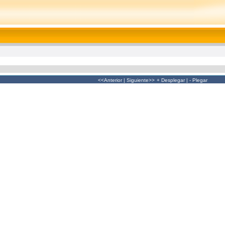
<<Anterior
|
Siguiente>>
+ Desplegar
|
- Plegar