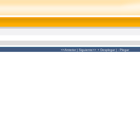
<<Anterior
|
Siguiente>>
+ Desplegar
|
- Plegar