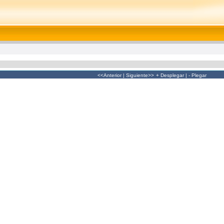
<<Anterior
|
Siguiente>>
+ Desplegar
|
- Plegar