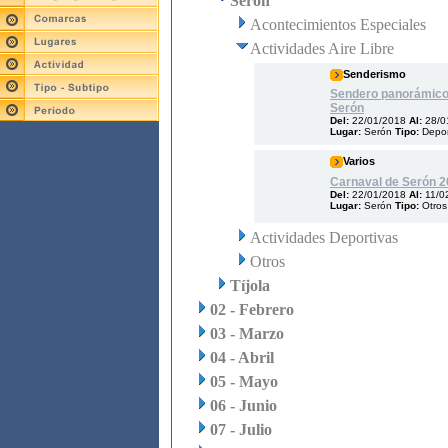
Serón
Acontecimientos Especiales
Actividades Aire Libre
Senderismo
Sendero panorámico
Serón
Del:
22/01/2018
Al:
28/0
Lugar:
Serón
Tipo:
Depo
Varios
Carnaval de Serón 
Del:
22/01/2018
Al:
11/0
Lugar:
Serón
Tipo:
Otros
Actividades Deportivas
Otros
Tíjola
02 - Febrero
03 - Marzo
04 - Abril
05 - Mayo
06 - Junio
07 - Julio