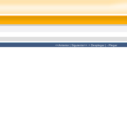
<<Anterior
|
Siguiente>>
+ Desplegar
|
- Plegar