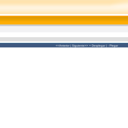
<<Anterior
|
Siguiente>>
+ Desplegar
|
- Plegar