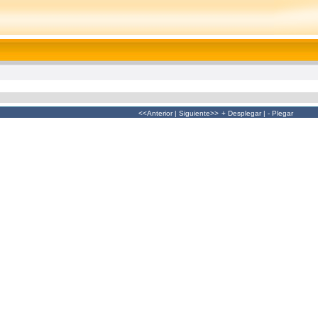
<<Anterior
|
Siguiente>>
+ Desplegar
|
- Plegar