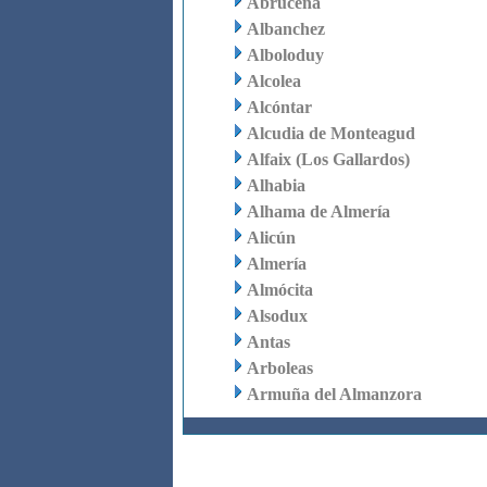
Abrucena
Albanchez
Alboloduy
Alcolea
Alcóntar
Alcudia de Monteagud
Alfaix (Los Gallardos)
Alhabia
Alhama de Almería
Alicún
Almería
Almócita
Alsodux
Antas
Arboleas
Armuña del Almanzora