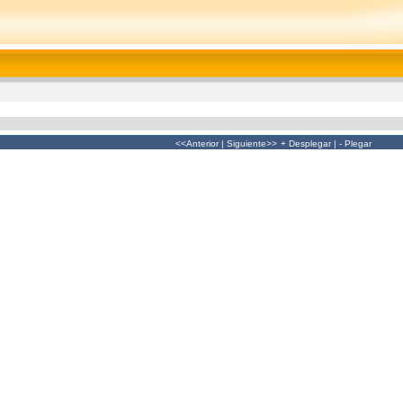
<<Anterior
|
Siguiente>>
+ Desplegar
|
- Plegar