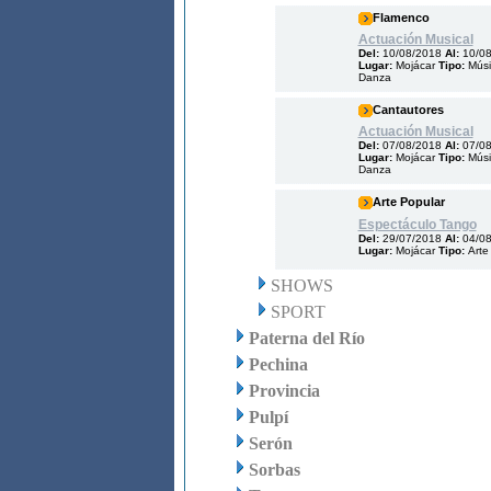
Flamenco
Actuación Musical
Del:
10/08/2018
Al:
10/0
Lugar:
Mojácar
Tipo:
Músi
Danza
Cantautores
Actuación Musical
Del:
07/08/2018
Al:
07/0
Lugar:
Mojácar
Tipo:
Músi
Danza
Arte Popular
Espectáculo Tango
Del:
29/07/2018
Al:
04/0
Lugar:
Mojácar
Tipo:
Arte
SHOWS
SPORT
Paterna del Río
Pechina
Provincia
Pulpí
Serón
Sorbas