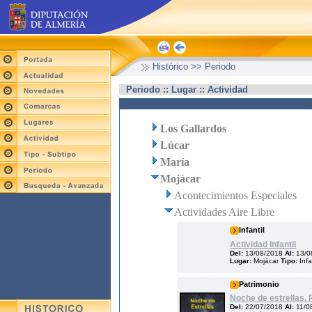
Histórico >> Periodo
Periodo :: Lugar :: Actividad
Los Gallardos
Lúcar
María
Mojácar
Acontecimientos Especiales
Actividades Aire Libre
Infantil
Actividad Infantil
Del:
13/08/2018
Al:
13/0
Lugar:
Mojácar
Tipo:
Infa
Patrimonio
Noche de estrellas. 
Del:
22/07/2018
Al:
11/0