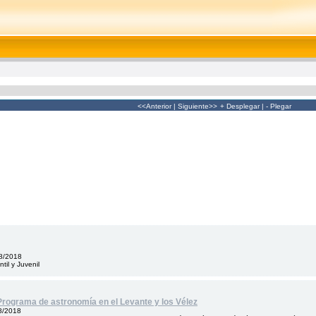
<<Anterior
|
Siguiente>>
+ Desplegar
|
- Plegar
8/2018
ntil y Juvenil
Programa de astronomía en el Levante y los Vélez
8/2018