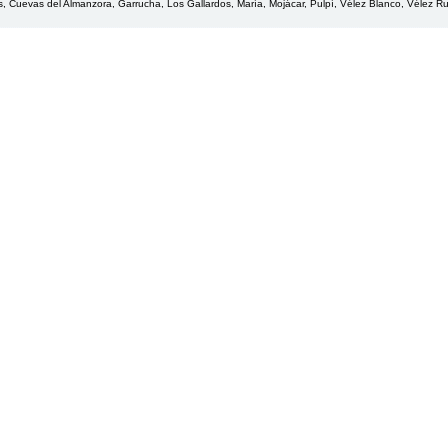
, Cuevas del Almanzora, Garrucha, Los Gallardos, María, Mojácar, Pulpí, Vélez Blanco, Vélez Ru