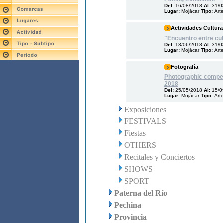
Del:
16/08/2018
Al:
31/0
Lugar:
Mojácar
Tipo:
Arte
Actividades Cultura
"Encuentro entre cul
Del:
13/06/2018
Al:
31/0
Lugar:
Mojácar
Tipo:
Arte
Fotografía
Photographic compet
2018
Del:
25/05/2018
Al:
15/0
Lugar:
Mojácar
Tipo:
Art
Exposiciones
FESTIVALS
Fiestas
OTHERS
Recitales y Conciertos
SHOWS
SPORT
Paterna del Río
Pechina
Provincia