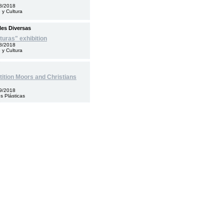
8/2018
 y Cultura
les Diversas
turas" exhibition
8/2018
 y Cultura
ition Moors and Christians
9/2018
es Plásticas