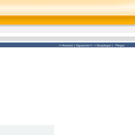
<<Anterior
|
Siguiente>>
+ Desplegar
|
- Plegar