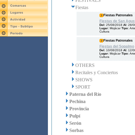
FESTIVALS
Fiestas
Fiestas Patronales
Fiestas de San Agus
Del:
25/08/2018
Al:
28/0
Lugar:
Mojácar
Tipo:
Arte
Cultura
Fiestas Patronales
Fiestas del Sopalmo
Del:
10/08/2018
Al:
12/0
Lugar:
Mojácar
Tipo:
Arte
Cultura
OTHERS
Recitales y Conciertos
SHOWS
SPORT
Paterna del Río
Pechina
Provincia
Pulpí
Serón
Sorbas