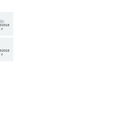
tín
8/2018
 y
8/2018
 y