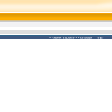
<<Anterior
|
Siguiente>>
+ Desplegar
|
- Plegar