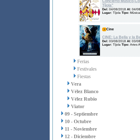
Concierto Músico-Co
Tíjola"
Del:
04/08/2018
Al:
04/0
Lugar:
Tíjola
Tipo:
Música
Cine
CINE: La Bella y la B
Del:
03/08/2018
Al:
03/0
Lugar:
Tíjola
Tipo:
Artes 
Ferias
Festivales
Fiestas
Vera
Vélez Blanco
Vélez Rubio
Viator
09 - Septiembre
10 - Octubre
11 - Noviembre
12 - Diciembre