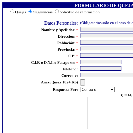
FORMULARIO DE QUEJA
Quejas
Sugerencias
Solicitud de informacion
.
D
atos
P
ersonales:
(Obligatorios sólo en el caso de 
Nombre y Apellidos:
*
Dirección:
*
Población:
*
Provincia:
*
C.P:
*
C.I.F. o D.N.I. o Pasaporte:
*
Teléfono:
Correo-e:
Anexo:(máx 1024 Kb)
.
Respuesta Por:
QUEJA,