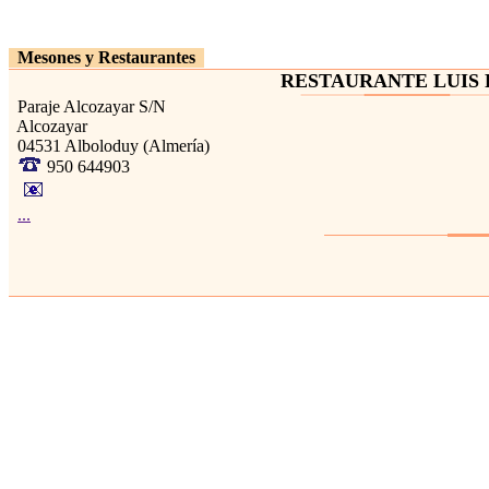
Mesones y Restaurantes
RESTAURANTE LUIS 
Paraje Alcozayar S/N
Alcozayar
04531 Alboloduy (Almería)
950 644903
...