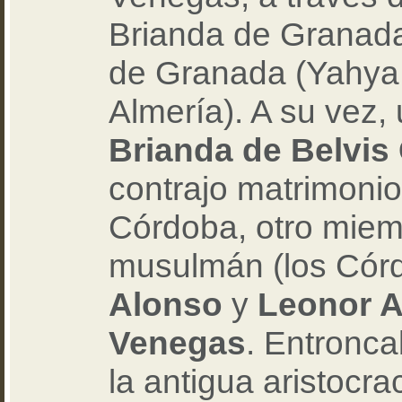
Brianda de Granada
de Granada (Yahya 
Almería). A su vez, 
Brianda de Belvi
contrajo matrimoni
Córdoba, otro miemb
musulmán (los Córd
Alonso
y
Leonor A
Venegas
. Entronca
la antigua aristocra