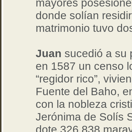
mayores posesiones
donde solían residir
matrimonio tuvo dos
Juan
sucedió a su 
en 1587 un censo l
“regidor rico”, vivie
Fuente del Baho, e
con la nobleza crist
Jerónima de Solís S
dote 326.838 marav