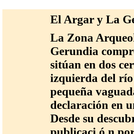
El Argar y La G
La Zona Arqueol
Gerundia compre
sitúan en dos ce
izquierda del rí
pequeña vaguada 
declaración en 
Desde su descubr
publicaci ó n por