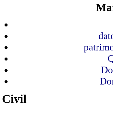
Ma
dat
patrim
Q
Do
Do
Civil