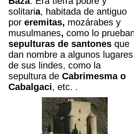
Baza
. Era tierra pobre y
solitari
a
, habitada de antiguo
por
eremitas,
mozárabes y
musulmanes
,
como lo prueba
sepulturas de santones
que
dan nombre a algunos lugares
de sus lindes, como la
sepultura de
Cabrimesma o
Cabalgaci
, etc. .