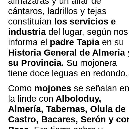
almazaras y un alfar de
cántaros, ladrillos y tejas
constituían
los servicios e
industria
del lugar, según nos
informa el
padre Tapia
en su
Historia General de Almería
su Provincia.
Su mojonera
tiene doce leguas en redondo.
Como
mojones
se señalan e
la linde con
Alboloduy,
Almería, Tabernas, Olula de
Castro, Bacares, Serón y co