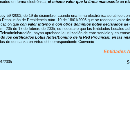
gnados en forma electrónica,
el mismo valor que la firma manuscrita
en rel
a Ley 59 /2003, de 19 de diciembre, cuando una firma electrónica se utilice c
a Resolución de Presidencia núm. 19 de 18/01/2005 que se reconoce valor de 
nicación que
con valor interno o con otros dominios notes declarados de
úm. 205 de 17 de febrero de 2005,
es necesario que las Entidades Locales ad
eleadministración, hayan aprobado la utilización de este servicio y en cons
zando los certificados Lotus Notes/Dómino de la Red Provincial, en las r
os de confianza en virtud del correspondiente Convenio.
Entidades A
01/2005
S