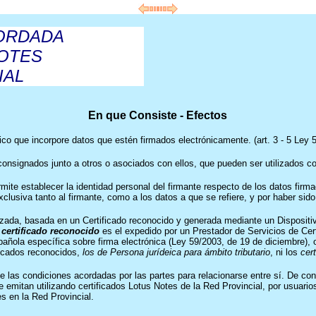
CORDADA
OTES
IAL
En que Consiste - Efectos
ico que incorpore datos que estén firmados electrónicamente. (art. 3 - 5 Ley 
onsignados junto a otros o asociados con ellos, que pueden ser utilizados co
ermite establecer la identidad personal del firmante respecto de los datos fir
xclusiva tanto al firmante, como a los datos a que se refiere, y por haber si
anzada, basada en un Certificado reconocido y generada mediante un Dispositi
n
certificado reconocido
es el expedido por un Prestador de Servicios de Cer
pañola específica sobre firma electrónica (Ley 59/2003, de 19 de diciembre), 
ificados reconocidos,
los de Persona jurídeica para ámbito tributario
, ni los
cer
une las condiciones acordadas por las partes para relacionarse entre sí. De 
se emitan utilizando certificados Lotus Notes de la Red Provincial, por usua
s en la Red Provincial.