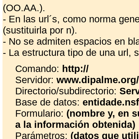
(OO.AA.).
- En las url´s, como norma genera
(sustituirla por n).
- No se admiten espacios en bl
- La estructura tipo de una url, s
Comando:
http://
Servidor:
www.dipalme.org/
Directorio/subdirectorio:
Serv
Base de datos:
entidade.nsf
Formulario:
(nombre y, en s
a la información obtenida)
Parámetros:
(datos que uti