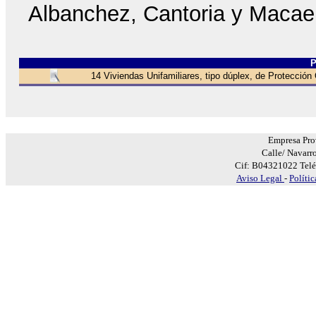
Albanchez, Cantoria y Macael
14 Viviendas Unifamiliares, tipo dúplex, de Protección O
Empresa Prov
Calle/ Navarr
Cif: B04321022 Telé
Aviso Legal
-
Políti