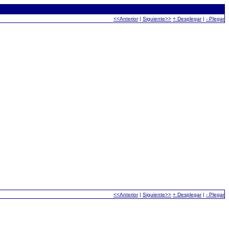
<<Anterior
|
Siguiente>>
+ Desplegar
|
- Plegar
<<Anterior
|
Siguiente>>
+ Desplegar
|
- Plegar