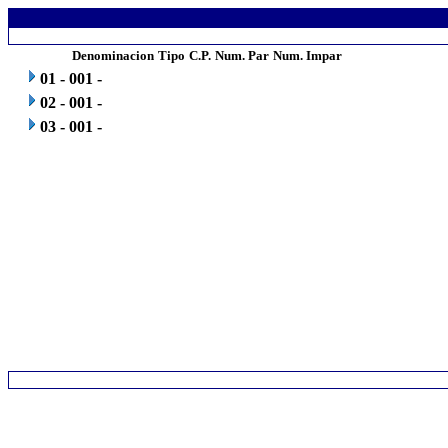
.
Denominacion
Tipo
C.P.
Num. Par
Num. Impar
.
01 - 001 -
.
02 - 001 -
.
.
03 - 001 -
.
.
.
.
.
.
.
.
.
.
.
.
.