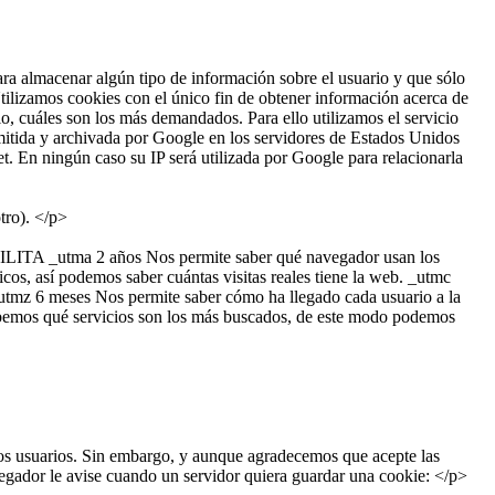
a almacenar algún tipo de información sobre el usuario y que sólo
Utilizamos cookies con el único fin de obtener información acerca de
o, cuáles son los más demandados. Para ello utilizamos el servicio
smitida y archivada por Google en los servidores de Estados Unidos
et. En ningún caso su IP será utilizada por Google para relacionarla
tro). </p>
A _utma 2 años Nos permite saber qué navegador usan los
cos, así podemos saber cuántas visitas reales tiene la web. _utmc
b. _utmz 6 meses Nos permite saber cómo ha llegado cada usuario a la
sabemos qué servicios son los más buscados, de este modo podemos
ros usuarios. Sin embargo, y aunque agradecemos que acepte las
egador le avise cuando un servidor quiera guardar una cookie: </p>