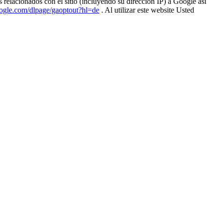
 relacionados con el sitio (incluyendo su dirección IP) a Google así
google.com/dlpage/gaoptout?hl=de
. Al utilizar este website Usted