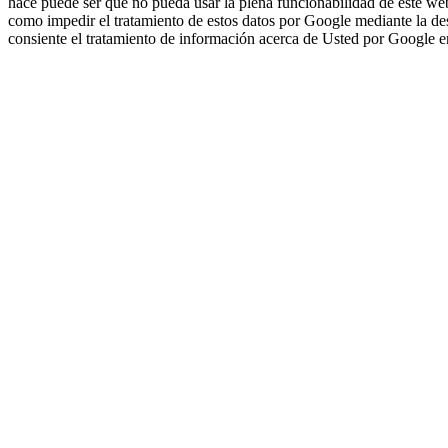
hace puede ser que no pueda usar la plena funcionabilidad de este webs
como impedir el tratamiento de estos datos por Google mediante la des
consiente el tratamiento de información acerca de Usted por Google en