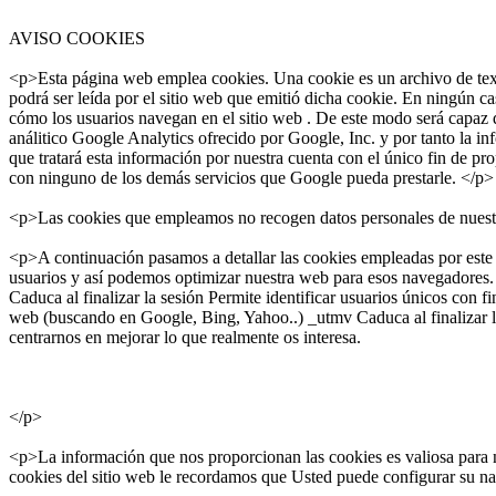
AVISO COOKIES
<p>Esta página web emplea cookies. Una cookie es un archivo de text
podrá ser leída por el sitio web que emitió dicha cookie. En ningún c
cómo los usuarios navegan en el sitio web . De este modo será capaz d
análitico Google Analytics ofrecido por Google, Inc. y por tanto la i
que tratará esta información por nuestra cuenta con el único fin de pro
con ninguno de los demás servicios que Google pueda prestarle. </p>
<p>Las cookies que empleamos no recogen datos personales de nuestros
<p>A continuación pasamos a detallar las cookies empleadas p
usuarios y así podemos optimizar nuestra web para esos navegadores. _
Caduca al finalizar la sesión Permite identificar usuarios únicos con 
web (buscando en Google, Bing, Yahoo..) _utmv Caduca al finalizar la
centrarnos en mejorar lo que realmente os interesa.
</p>
<p>La información que nos proporcionan las cookies es valiosa para 
cookies del sitio web le recordamos que Usted puede configurar su na