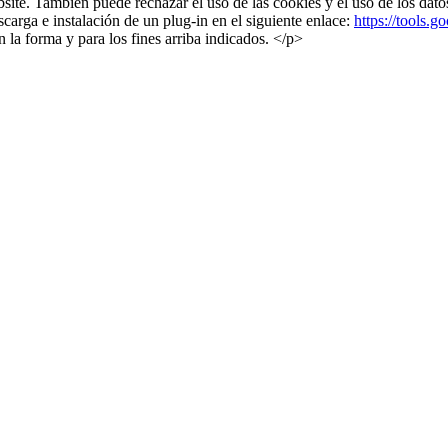
ite. También puede rechazar el uso de las cookies y el uso de los datos
carga e instalación de un plug-in en el siguiente enlace:
https://tools.
 la forma y para los fines arriba indicados. </p>