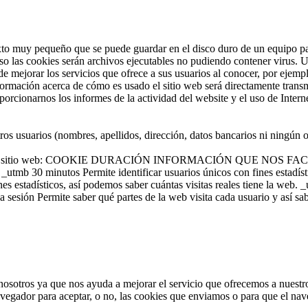
o muy pequeño que se puede guardar en el disco duro de un equipo par
aso las cookies serán archivos ejecutables no pudiendo contener virus. 
e mejorar los servicios que ofrece a sus usuarios al conocer, por ejempl
nformación acerca de cómo es usado el sitio web será directamente tran
porcionarnos los informes de la actividad del website y el uso de Intern
 usuarios (nombres, apellidos, dirección, datos bancarios ni ningún o
or este sitio web: COOKIE DURACIÓN INFORMACIÓN QUE NOS FACILIT
utmb 30 minutos Permite identificar usuarios únicos con fines estadísti
fines estadísticos, así podemos saber cuántas visitas reales tiene la we
 sesión Permite saber qué partes de la web visita cada usuario y así 
nosotros ya que nos ayuda a mejorar el servicio que ofrecemos a nuest
vegador para aceptar, o no, las cookies que enviamos o para que el nav