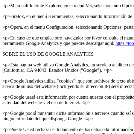
<p>Microsoft Internte Explorer, en el menú Ver, seleccionando Opci
<p>Firefox, en el menú Herramientas, seleccionando Información de l
<p>Opera, en el menú Configuración, seleccionando Opciones, pest
<p>En caso de que emplee otro navegador por favor consulte el manua
herramienta Google Analytics y que puedes descargar aquí:
https://t
SOBRE EL USO DE GOOGLE ANALYTICS
<p>Esta página web utiliza Google Analytics, un servicio analítico 
(California), CA 94043, Estados Unidos ("Google"). </p>
<p>Google Analytics utiliza "cookies", que son archivos de texto ubic
acerca de su uso del website (incluyendo su dirección IP) será direc
<p>Google usará esta información por cuenta nuestra con el propósito d
actividad del website y el uso de Internet. </p>
<p>Google podrá transmitir dicha información a terceros cuando así se
ningún otro dato del que disponga Google. </p>
<p>Puede Usted rechazar el tratamiento de los datos o la información