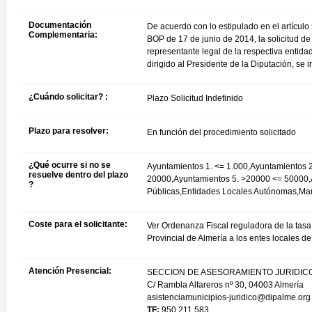
Documentación
De acuerdo con lo estipulado en el artículo
Complementaria:
BOP de 17 de junio de 2014, la solicitud de 
representante legal de la respectiva entidad
dirigido al Presidente de la Diputación, se 
¿Cuándo solicitar? :
Plazo Solicitud Indefinido
Plazo para resolver:
En función del procedimiento solicitado
¿Qué ocurre si no se
Ayuntamientos 1. <= 1.000,Ayuntamientos 
resuelve dentro del plazo
20000,Ayuntamientos 5. >20000 <= 50000,
?
Públicas,Entidades Locales Autónomas,M
Coste para el solicitante:
Ver Ordenanza Fiscal reguladora de la tasa 
Provincial de Almería a los entes locales d
Atención Presencial:
SECCION DE ASESORAMIENTO JURIDIC
C/ Rambla Alfareros nº 30, 04003 Almería
asistenciamunicipios-juridico@dipalme.org
TF:
950 211 583