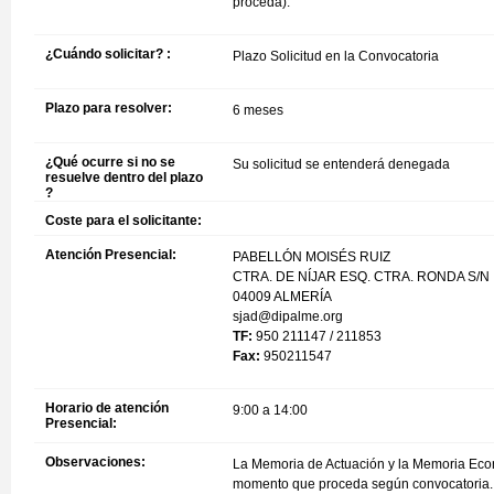
proceda).
¿Cuándo solicitar? :
Plazo Solicitud en la Convocatoria
Plazo para resolver:
6 meses
¿Qué ocurre si no se
Su solicitud se entenderá denegada
resuelve dentro del plazo
?
Coste para el solicitante:
Atención Presencial:
PABELLÓN MOISÉS RUIZ
CTRA. DE NÍJAR ESQ. CTRA. RONDA S/N
04009 ALMERÍA
sjad@dipalme.org
TF:
950 211147 / 211853
Fax:
950211547
Horario de atención
9:00 a 14:00
Presencial:
Observaciones:
La Memoria de Actuación y la Memoria Econó
momento que proceda según convocatoria.