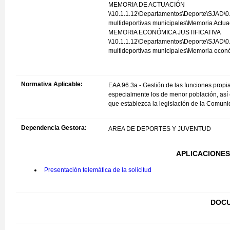
MEMORIA DE ACTUACIÓN
\\10.1.1.12\Departamentos\Deporte\SJAD
multideportivas municipales\Memoria Actua
MEMORIA ECONÓMICA JUSTIFICATIVA
\\10.1.1.12\Departamentos\Deporte\SJAD
multideportivas municipales\Memoria económ
Normativa Aplicable:
EAA 96.3a - Gestión de las funciones propi
especialmente los de menor población, así 
que establezca la legislación de la Comun
Dependencia Gestora:
AREA DE DEPORTES Y JUVENTUD
APLICACIONES
Presentación telemática de la solicitud
DOCU