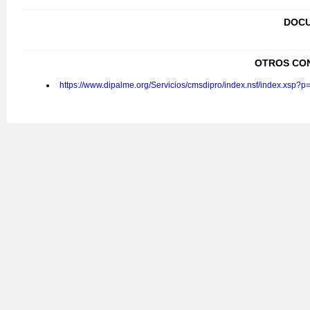
DOCU
OTROS CO
https://www.dipalme.org/Servicios/cmsdipro/index.nsf/index.xsp?p