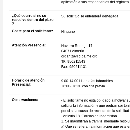
aplicación a sus responsables del régimen d
¿Qué ocurre si no se
Su solicitud se entenderá denegada
resuelve dentro del plazo
?
Coste para el solicitante:
Ninguno
Atención Presencial:
Navarro Rodrigo,17
04071 Almería
organiza@dipalme.org
TF:
950211543
Fax:
950211131
Horario de atención
9:00-14:00 H. en días laborables
Presencial:
16:00- 18:30 con cita previa
Observaciones:
- El solicitante no está obligado a motivar 
solicita la información y que podrán ser te
por si sola causa de rechazo de la solicitud. 
- Artículo 18. Causas de inadmisión.
1. Se inadmitirán a trámite, mediante resolu
a) Que se refieran a información que esté e