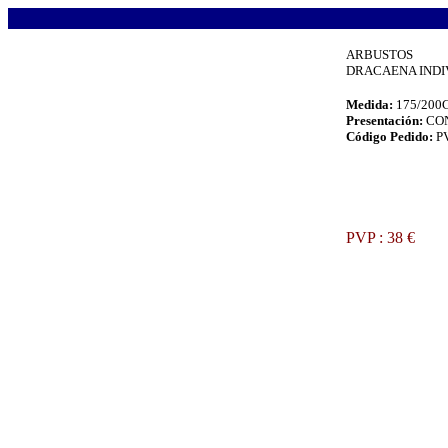
.
ARBUSTOS
DRACAENA INDIVI
Medida:
175/20
Presentación:
CO
Código Pedido:
P
.
PVP : 38 €
.