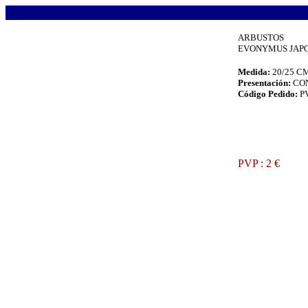
.
ARBUSTOS
EVONYMUS JAPON
Medida:
20/25 C
Presentación:
CO
Código Pedido:
P
.
PVP : 2 €
.