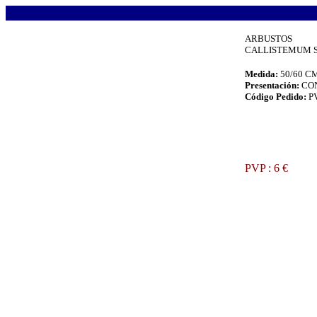
.
ARBUSTOS
CALLISTEMUM SP.
Medida:
50/60 C
Presentación:
CO
Código Pedido:
P
.
PVP : 6 €
.