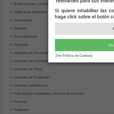
relevantes para sus intere
Bonificaciones y Exenciones
Si quiere inhabilitar las 
Calificación Ambiental
haga click sobre el botón 
Cementerios
Deportes
Domiciliaciones
Hacienda
Gu
Impuesto de Circulación de Vehículos
[Ver Política de Cookies]
Licencias de Actividades
Licencias de Obras
Licencias de Ocupación
Licencias Urbanísticas
Participación Ciudadana y Servicio de Atención
Personal
Población