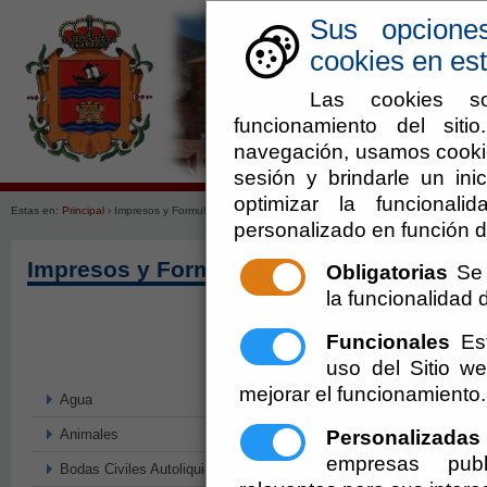
Sus opcione
cookies en est
Las cookies so
funcionamiento del sit
navegación, usamos cookie
Ayuntamiento
Enlaces de in
sesión y brindarle un inic
optimizar la funcionali
Estas en:
Principal
› Impresos y Formularios
personalizado en función d
Impresos y Formularios
Obligatorias
Se 
la funcionalidad de
Funcionales
Est
uso del Sitio 
mejorar el funcionamiento.
Agua
Personalizadas
Animales
empresas publ
Bodas Civiles Autoliquidación