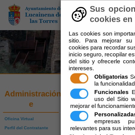
Sus opcion
El Ayuntamiento
-
Adm
cookies en 
Las cookies son importan
sitio. Para mejorar s
cookies para recordar sus
inicio seguro, recopilar e
del sitio y ofrecerle co
intereses.
Obligatorias
Se
la funcionalidad 
Impresos y Form
Funcionales
Es
Administración-
uso del Sitio
e
mejorar el funcionamient
Personalizada
Oficina Virtual
empresas pub
relevantes para sus inte
Perfil del Contratante
Participación Ciudadana y Ser