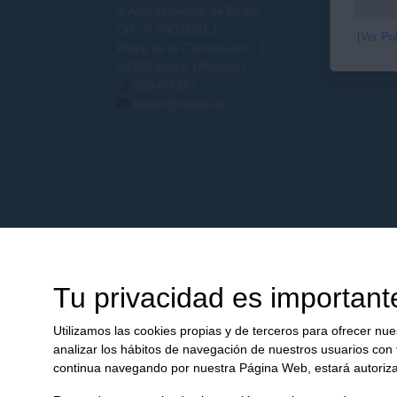
© Ayuntamiento de Bédar
CIF: P-0402200-J
[Ver Po
Plaza de la Constitución, 1
04288 Bédar (Almería)
950469277
bedar@bedar.es
Tu privacidad es important
Utilizamos las cookies propias y de terceros para ofrecer nue
analizar los hábitos de navegación de nuestros usuarios con 
continua navegando por nuestra Página Web, estará autorizan