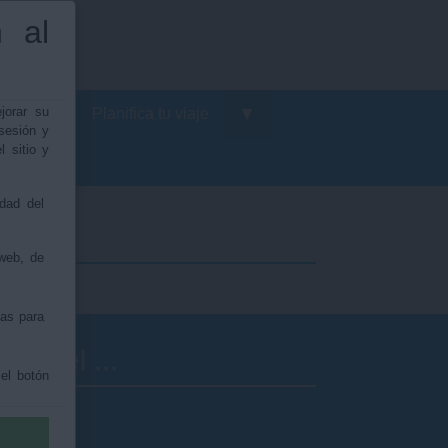
 al
o
▼
▼
jorar su
mo
Planifica tu viaje
sesión y
l sitio y
idad del
web, de
ias para
rfil del ...
 el botón
tante
tratante