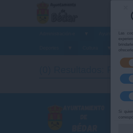
×
▼
Las coo
Administración-e
Ayuntamiento
experie
brindarl
▼
▼
Deportes
Cultura
Fiest
ofrecerl
(0) Resultados: Famil
Si quier
correspo