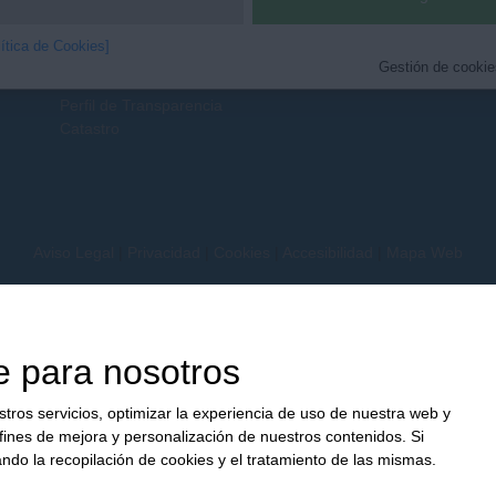
Tablón de Anuncios
Ciu
Perfil del Contratante
Fam
lítica de Cookies]
Guía de Servicios
Emp
Gestión de cookies
Normas
Perfil de Transparencia
Catastro
Aviso Legal
|
Privacidad
|
Cookies
|
Accesibilidad
|
Mapa Web
e para nosotros
stros servicios, optimizar la experiencia de uso de nuestra web y
fines de mejora y personalización de nuestros contenidos. Si
do la recopilación de cookies y el tratamiento de las mismas.