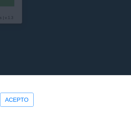
dadanos
ilias
resas
 | v.1.3
ACEPTO