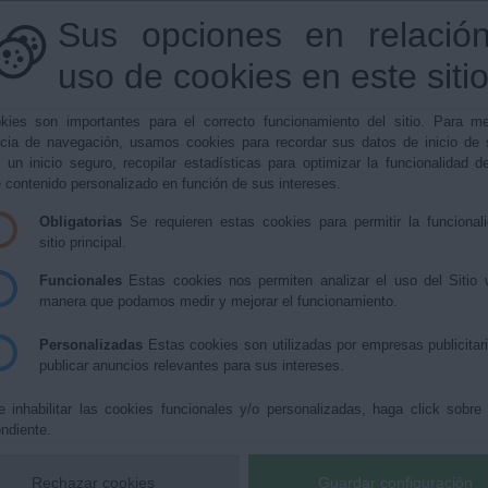
Sus opciones en relación
950469277
|
bedar@bedar.es
uso de cookies en este siti
▼
▼
▼
kies son importantes para el correcto funcionamiento del sitio. Para me
Qué Hacer Cuando
Guías
Turis
ncia de navegación, usamos cookies para recordar sus datos de inicio de 
e un inicio seguro, recopilar estadísticas para optimizar la funcionalidad de
▼
as
e contenido personalizado en función de sus intereses.
Obligatorias
Se requieren estas cookies para permitir la funcional
sitio principal.
ias
Funcionales
Estas cookies nos permiten analizar el uso del Sitio 
manera que podamos medir y mejorar el funcionamiento.
Personalizadas
Estas cookies son utilizadas por empresas publicitar
publicar anuncios relevantes para sus intereses.
Administración Virtual
Pe
e inhabilitar las cookies funcionales y/o personalizadas, haga click sobre
ndiente.
Boletín Oficial de la Provincia
Visi
Acceso Oficina Virtual
Con
Rechazar cookies
Guardar configuración