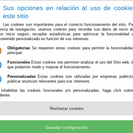
Sus opciones en relación al uso de cooki
este sitio
Las cookies son importantes para el correcto funcionamiento del sitio. Pa
encia de navegación, usamos cookies para recordar sus datos de inicio d
 un inicio seguro, recopilar estadísticas para optimizar la funcionalidad d
contenido personalizado en función de sus intereses.
Obligatorias
Se requieren estas cookies para permitir la funcionalidad
El Ayuntamiento
Administración-e
Qué Hacer Cuan
principal.
Funcionales
Estas cookies nos permiten analizar el uso del Sitio web,
que podamos medir y mejorar el funcionamiento.
Personalizadas
Estas cookies son utilizadas por empresas publicita
publicar anuncios relevantes para sus intereses.
 existe.
 inhabilitar las cookies funcionales y/o personalizadas, haga click sobr
iente.
e (P-0402800-G)
- AyuntamPlaza de la Constitución, 3 - 04569 Bentarique (Almería) - Teléf.
Rechazar cookies
tamiento@bentarique.es
-
Aviso Legal
-
Política de Privacidad
-
Política de Cookies
-
Accesibi
Guardar configuración