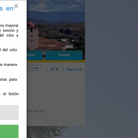
×
es en
ra mejorar
e sesión y
el sitio y
 del sitio
do
Bentarique
Guías
 de manera
+
-
|
A
A
|
Mapa web
rias para
e el botón
: 950.643.228 Fax: 950.644.043
lidad