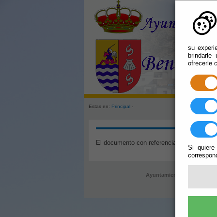
su experi
brindarle
ofrecerle 
Estas en:
Principal
-
El documento con referencia
mapa_web
no
Si quiere
correspond
Ayuntamiento de Bentariqu
ayun