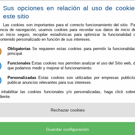
Sus opciones en relación al uso de cooki
este sitio
Las cookies son importantes para el correcto funcionamiento del sitio. Pa
encia de navegación, usamos cookies para recordar sus datos de inicio d
El Instituto
 un inicio seguro, recopilar estadísticas para optimizar la funcionalidad d
contenido personalizado en función de sus intereses.
Obligatorias
Se requieren estas cookies para permitir la funcionalidad
principal.
 existe.
Funcionales
Estas cookies nos permiten analizar el uso del Sitio web,
que podamos medir y mejorar el funcionamiento.
Personalizadas
Estas cookies son utilizadas por empresas publicita
publicar anuncios relevantes para sus intereses.
 de Tutela (CIF: P-5400005-D)
- Calle/ Rambla Alfareros, 21 2º. 04071 Almería - Telef. 95
tutela@dipalme.org
-
aviso legal
-
política de privacidad
-
política de cookies
 inhabilitar las cookies funcionales y/o personalizadas, haga click sobr
iente.
Rechazar cookies
Guardar configuración