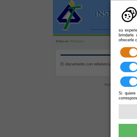
su experi
brindarle
ofrecerle 
Estas en:
Principal
›
El documento con referencia
mapa_web
no
Instituto Almeriense
Si quiere
correspond