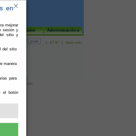
×
es en
ra mejorar
e sesión y
Actividades
Administración-e
el sitio y
+
-
|
A
A
|
Mapa web
 del sitio
 de manera
rias para
0211464 Fax: 950211564
e el botón