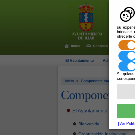
su experi
brindarle
ofrecerle 
Inicio
Contacto
El Ayuntamiento
Administración-e
Si quiere
correspond
Inicio
»
Componente mapa web
Componente m
El Ayuntamiento
[Ver Polí
Bienvenida
Organización Institucional