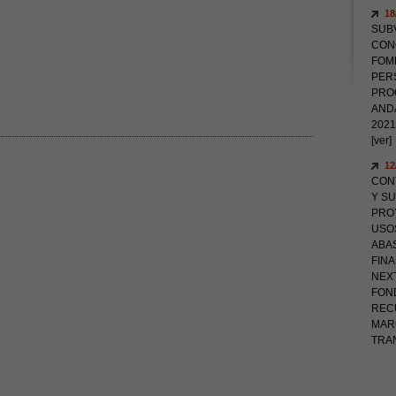
18
SUB
CON
FOM
PER
PROG
AND
2021
[ver]
12
CON
Y SU
PROY
USO
ABAS
FIN
NEX
FON
RECU
MAR
TRA