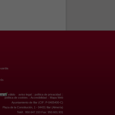
uardia
rés
válido
aviso legal
::
política de privacidad
::
política de cookies
::
Accesibilidad
::
Mapa Web
Ayuntamiento de Illar (CIF: P-0405400-C)
Plaza de la Constitución, 1 - 04431 Illar (Almería)
Teléf.. 950.647.153 Fax: 950.601.931