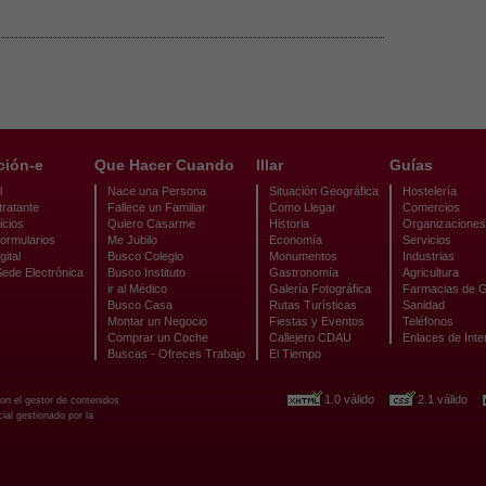
ción-e
Que Hacer Cuando
Illar
Guías
l
Nace una Persona
Situación Geográfica
Hostelería
tratante
Fallece un Familiar
Como Llegar
Comercios
icios
Quiero Casarme
Historia
Organizaciones
ormularios
Me Jubilo
Economía
Servicios
gital
Busco Colegio
Monumentos
Industrias
Sede Electrónica
Busco Instituto
Gastronomía
Agricultura
ir al Médico
Galería Fotográfica
Farmacias de G
Busco Casa
Rutas Turísticas
Sanidad
Montar un Negocio
Fiestas y Eventos
Teléfonos
Comprar un Coche
Callejero CDAU
Enlaces de Inte
Buscas - Ofreces Trabajo
El Tiempo
1.0 válido
2.1 válido
con el gestor de contenidos
al gestionado por la