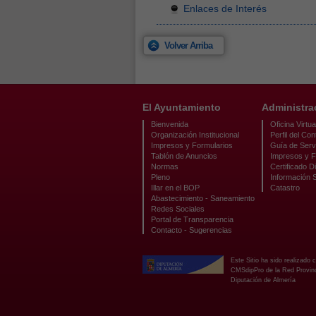
Enlaces de Interés
Volver Arriba
El Ayuntamiento
Administra
Bienvenida
Oficina Virtua
Organización Institucional
Perfil del Con
Impresos y Formularios
Guía de Serv
Tablón de Anuncios
Impresos y F
Normas
Certificado Di
Pleno
Información 
Illar en el BOP
Catastro
Abastecimiento - Saneamiento
Redes Sociales
Portal de Transparencia
Contacto - Sugerencias
Este Sitio ha sido realizado 
CMSdipPro de la Red Provinci
Diputación de Almería