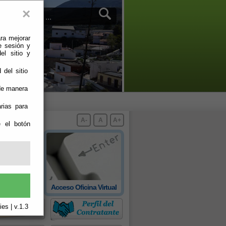
×
ra mejorar
e sesión y
el sitio y
 del sitio
 de manera
rias para
A-
A
A+
e el botón
 oficial de
Acceso Oficina Virtual
rovincia
es | v.1.3