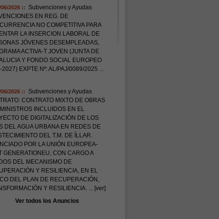
Subvenciones y Ayudas
/06/2026 ::
VENCIONES EN REG. DE
CURRENCIA NO COMPETITIVA PARA
ENTAR LA INSERCION LABORAL DE
SONAS JÓVENES DESEMPLEADAS,
RAMA ACTIVA-T JOVEN (JUNTA DE
ALUCIA Y FONDO SOCIAL EUROPEO
-2027) EXPTE Nº: AL/PAJ/0089/2025
...
Subvenciones y Ayudas
/06/2026 ::
TRATO: CONTRATO MIXTO DE OBRAS
MINISTROS INCLUIDOS EN EL
ECTO DE DIGITALIZACIÓN DE LOS
S DEL AGUA URBANA EN REDES DE
TECIMIENTO DEL T.M. DE ÍLLAR.
ANCIADO POR LA UNIÓN EUROPEA-
T GENERATIONEU, CON CARGO A
DOS DEL MECANISMO DE
PERACIÓN Y RESILIENCIA, EN EL
CO DEL PLAN DE RECUPERACIÓN,
NSFORMACIÓN Y RESILIENCIA.
... [ver]
Ver todos los Anuncios