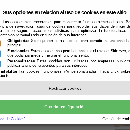
Sus opciones en relación al uso de cookies en este sitio
Las cookies son importantes para el correcto funcionamiento del sitio. Pa
encia de navegación, usamos cookies para recordar sus datos de inicio d
 un inicio seguro, recopilar estadísticas para optimizar la funcionalidad d
contenido personalizado en función de sus intereses.
Obligatorias
Se requieren estas cookies para permitir la funcionalidad
principal.
Funcionales
Estas cookies nos permiten analizar el uso del Sitio web,
que podamos medir y mejorar el funcionamiento.
Que Hacer Cuando
Illar
Guías
Personalizadas
Estas cookies son utilizadas por empresas publicita
publicar anuncios relevantes para sus intereses.
 inhabilitar las cookies funcionales y/o personalizadas, haga click sobr
iente.
apa web
Rechazar cookies
Boletín
Guardar configuración
la P
tica de Cookies]
Gestión de cooki