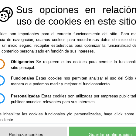
Sus opciones en relación
950128425
|
ayuntamiento@laroya.es
uso de cookies en este siti
kies son importantes para el correcto funcionamiento del sitio. Para me
ncia de navegación, usamos cookies para recordar sus datos de inicio de 
e un inicio seguro, recopilar estadísticas para optimizar la funcionalidad de
e contenido personalizado en función de sus intereses.
▼
▼
▼
Administración-E
Laroya
Guías
Obligatorias
Se requieren estas cookies para permitir la funcional
sitio principal.
Funcionales
Estas cookies nos permiten analizar el uso del Sitio 
manera que podamos medir y mejorar el funcionamiento.
Personalizadas
Estas cookies son utilizadas por empresas publicitar
publicar anuncios relevantes para sus intereses.
e inhabilitar las cookies funcionales y/o personalizadas, haga click sobre
ndiente.
Rechazar cookies
Guardar configuración