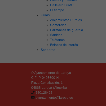
Fiestas y Eventos
Callejero CDAU
El tiempo
Guías
Alojamientos Rurales
Comercios
Farmacias de guardia
Sanidad
Teléfonos
Enlaces de interés
Senderos
© Ayuntamiento de Laroya
CIF: P-0405600-H
Plaza Constitución, 1
04868 Laroya (Almería)
950128425
ayuntamiento@laroya.es