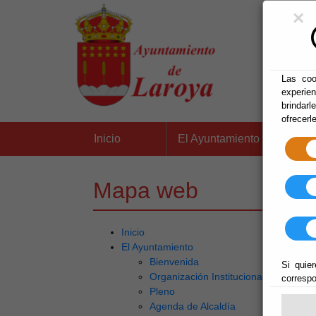
×
Las coo
experie
brindarl
ofrecerl
▼
Inicio
El Ayuntamiento
Mapa web
Inicio
El Ayuntamiento
Bienvenida
Si quier
Organización Institucional
correspo
Pleno
Agenda de Alcaldía