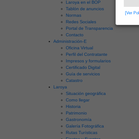
Laroya en el BOP
Tablón de anuncios
[Ver Po
Normas
Redes Sociales
Portal de Transparencia
Contacto
Administración-E
Oficina Virtual
Perfil del Contratante
Impresos y formularios
Certificado Digital
Guía de servicios
Catastro
Laroya
Situación geográfica
Como llegar
Historia
Patrimonio
Gastronomía
Galería Fotográfica
Rutas Turísticas