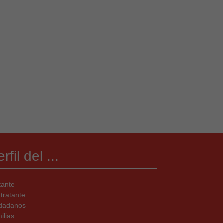
rfil del ...
tante
tratante
dadanos
ilias