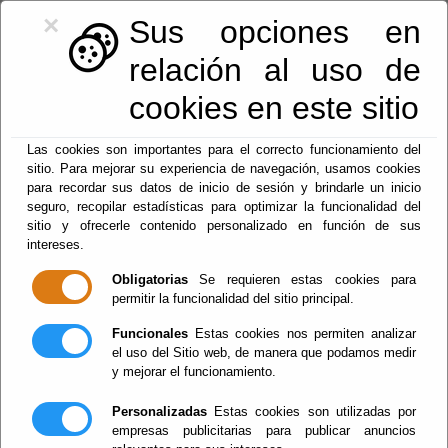
×
Sus opciones en
relación al uso de
cookies en este sitio
950.42.46.54
|
registro@lucar.es
Las cookies son importantes para el correcto funcionamiento del
sitio. Para mejorar su experiencia de navegación, usamos cookies
para recordar sus datos de inicio de sesión y brindarle un inicio
seguro, recopilar estadísticas para optimizar la funcionalidad del
sitio y ofrecerle contenido personalizado en función de sus
Fiestas y eventos
intereses.
Obligatorias
Se requieren estas cookies para
Menu
permitir la funcionalidad del sitio principal.
Funcionales
Estas cookies nos permiten analizar
el uso del Sitio web, de manera que podamos medir
Mapa web
y mejorar el funcionamiento.
Personalizadas
Estas cookies son utilizadas por
El Ayuntamiento
empresas publicitarias para publicar anuncios