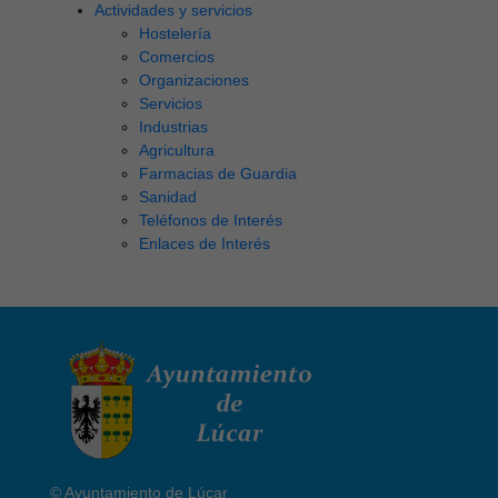
Actividades y servicios
Hostelería
Comercios
Organizaciones
Servicios
Industrias
Agricultura
Farmacias de Guardia
Sanidad
Teléfonos de Interés
Enlaces de Interés
© Ayuntamiento de Lúcar