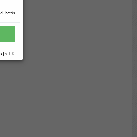
 el botón
 | v.1.3