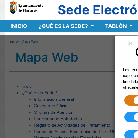
Sede Electró
INICIO
¿QUÉ ES LA SEDE?
TABLÓN
×
Inicio
- Mapa Web
Mapa Web
Las coo
experie
brindarl
Inicio
ofrecerl
¿Qué es la Sede?
Información General
Calendario Oficial
Oficinas de Atención
Funcionarios Habilitados
Registro de Actividades de Tratamiento
Puntos de Acceso Electrónico de Libre Utilización