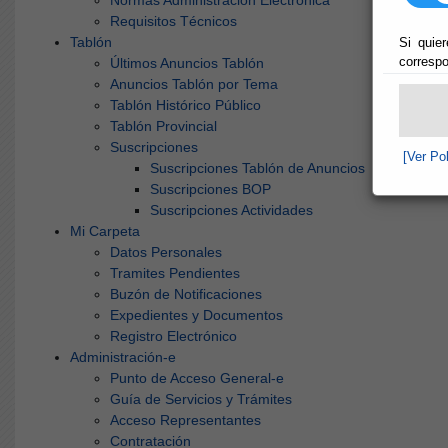
Normas Administración Electrónica
Requisitos Técnicos
Tablón
Si quier
correspo
Últimos Anuncios Tablón
Anuncios Tablón por Tema
Tablón Histórico Público
Tablón Provincial
Suscripciones
[Ver Po
Suscripciones Tablón de Anuncios
Suscripciones BOP
Suscripciones Actividades
Mi Carpeta
Datos Personales
Tramites Pendientes
Buzón de Notificaciones
Expedientes y Documentos
Registro Electrónico
Administración-e
Punto de Acceso General-e
Guía de Servicios y Trámites
Acceso Representantes
Contratación