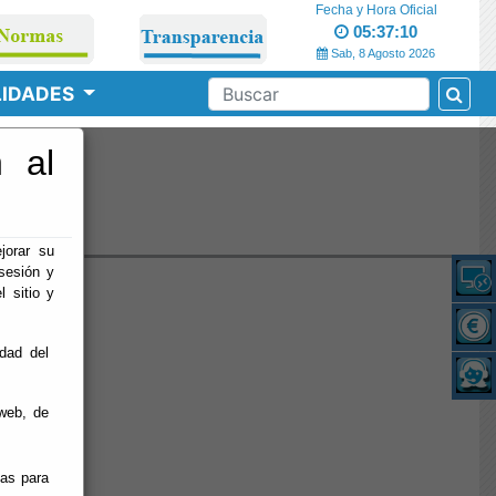
Fecha y Hora Oficial
05:37:10
Sab, 8 Agosto 2026
LIDADES
 al
o
jorar su
sesión y
l sitio y
idad del
web, de
ias para