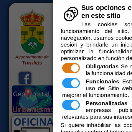
Sus opciones e
<--!>
en este sitio
Las cookies son
funcionamiento del siti
navegación, usamos cookies
sesión y brindarle un inici
optimizar la funcionalid
personalizado en función de
Obligatorias
Se r
la funcionalidad del
Inicio
El Ayuntamiento
Administ
Funcionales
Esta
Bienvenidos a la web del Ayuntamiento d
uso del Sitio w
mejorar el funcionamiento.
Personalizadas
E
empresas publi
relevantes para sus interes
Si quiere inhabilitar las c
El documento con referencia
mapa_
haga click sobre el botón c