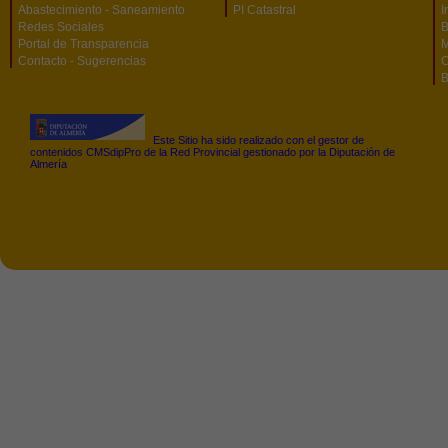
Abastecimiento - Saneamiento
PI Catastral
I
Redes Sociales
B
Portal de Transparencia
M
Contacto - Sugerencias
C
B
Este Sitio ha sido realizado con el gestor de
contenidos CMSdipPro de la Red Provincial gestionado por la Diputación de
Almería