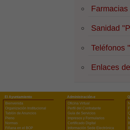
Farmacias
Sanidad
"P
Teléfonos
Enlaces de
El Ayuntamiento
Administración-e
Q
Bienvenida
Oficina Virtual
N
Organización Institucional
Perfil del Contratante
F
Tablón de Anuncios
Guía de Servicios
Q
Pleno
Impresos y Formularios
M
Normas
Certificado Digital
B
Fiñana en el BOP
Información Sede Electrónica
B