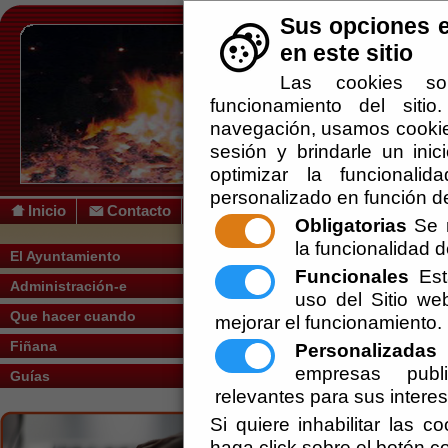
Sus opciones e
en este sitio
Las cookies so
funcionamiento del siti
navegación, usamos cookies
sesión y brindarle un inic
optimizar la funcionalid
personalizado en función de
Inicio
Contacto
Obligatorias
Se r
la funcionalidad de
Usted se encuentra a
El Ayuntamiento
Funcionales
Esta
Administración-e
uso del Sitio w
Mapa Web
Que hacer cuando
mejorar el funcionamiento.
Fiñana
Personalizadas
E
El Ayuntamiento
empresas publi
Guías
relevantes para sus intere
Bienvenid
Si quiere inhabilitar las c
haga click sobre el botón c