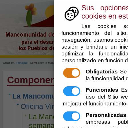
Sus opcione
cookies en est
Las cookies so
funcionamiento del sit
navegación, usamos cookie
sesión y brindarle un inic
optimizar la funcionali
personalizado en función d
Estas en:
Principal
- Componente mapa web
Obligatorias
Se 
Componente mapa web
la funcionalidad de
Funcionales
Est
La Mancomunidad
uso del Sitio 
mejorar el funcionamiento.
Oficina Virtual
Personalizadas
La Mancomunidad abierta 24 ho
empresas publ
semana