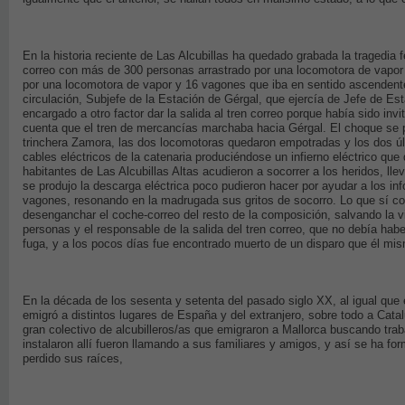
En la historia reciente de Las Alcubillas ha quedado grabada la tragedia 
correo con más de 300 personas arrastrado por una locomotora de vapor
por una locomotora de vapor y 16 vagones que iba en sentido ascendente
circulación, Subjefe de la Estación de Gérgal, que ejercía de Jefe de Es
encargado a otro factor dar la salida al tren correo porque había sido invi
cuenta que el tren de mercancías marchaba hacia Gérgal. El choque se pr
trinchera Zamora, las dos locomotoras quedaron empotradas y los dos ú
cables eléctricos de la catenaria produciéndose un infierno eléctrico que 
habitantes de Las Alcubillas Altas acudieron a socorrer a los heridos, l
se produjo la descarga eléctrica poco pudieron hacer por ayudar a los i
vagones, resonando en la madrugada sus gritos de socorro. Lo que sí cons
desenganchar el coche-correo del resto de la composición, salvando la v
personas y el responsable de la salida del tren correo, que no debía hab
fuga, y a los pocos días fue encontrado muerto de un disparo que él mis
En la década de los sesenta y setenta del pasado siglo XX, al igual que
emigró a distintos lugares de España y del extranjero, sobre todo a Cata
gran colectivo de alcubilleros/as que emigraron a Mallorca buscando trab
instalaron allí fueron llamando a sus familiares y amigos, y así se ha fo
perdido sus raíces,