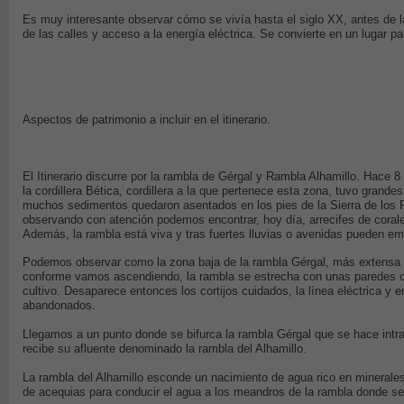
Es muy interesante observar cómo se vivía hasta el siglo XX, antes de 
de las calles y acceso a la energía eléctrica. Se convierte en un lugar 
Aspectos de patrimonio a incluir en el itinerario.
El Itinerario discurre por la rambla de Gérgal y Rambla Alhamillo. Hace 8
la cordillera Bética, cordillera a la que pertenece esta zona, tuvo grande
muchos sedimentos quedaron asentados en los pies de la Sierra de los F
observando con atención podemos encontrar, hoy día, arrecifes de corale
Además, la rambla está viva y tras fuertes lluvias o avenidas pueden em
Podemos observar como la zona baja de la rambla Gérgal, más extensa y
conforme vamos ascendiendo, la rambla se estrecha con unas paredes c
cultivo. Desaparece entonces los cortijos cuidados, la línea eléctrica 
abandonados.
Llegamos a un punto donde se bifurca la rambla Gérgal que se hace intran
recibe su afluente denominado la rambla del Alhamillo.
La rambla del Alhamillo esconde un nacimiento de agua rico en minerale
de acequias para conducir el agua a los meandros de la rambla donde se