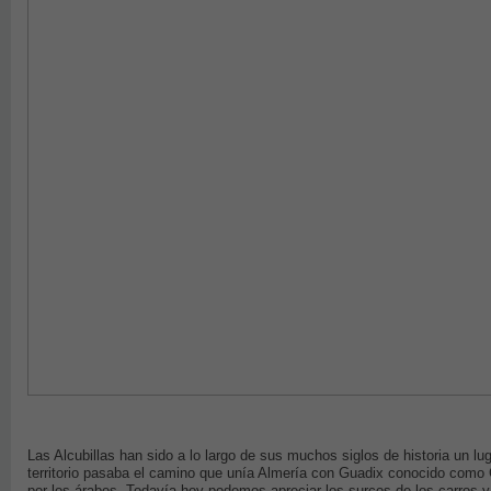
Las Alcubillas han sido a lo largo de sus muchos siglos de historia un l
territorio pasaba el camino que unía Almería con Guadix conocido como 
por los árabes. Todavía hoy podemos apreciar los surcos de los carros 