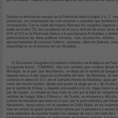
Durante la dominación romana de la Península Ibérica (siglos II a. C. has
provincias, se construyeron las vías romanas o calzadas que facilitaron 
romanización. Con la caída del Imperio Romano los visigodos siguieron ut
árabe en el año 711, les sucederían en el uso y disfrute de estas obras 
(VIII al XV) en la Península Ibérica a la que llamaron Al-Andalus y debi
perfeccionaron las obras públicas romanas: vías, acueductos, molinos..
aprovechamiento de recursos hídricos: acequias, albercas (balsas), nori
arqueológicos en el territorio de Las Alcubillas.
El Diccionario Geográfico-Estadístico-Histórico de Andalucía de Pasc
la siguiente forma: "CAMINOS. Hay uno carretero que conduce desde Alm
Mondujar, en el part. que describimos; se dirige por la rambla de Gergal
dejando esta a la der. pasa por la Alcubilla del térm. de Alboloduy, en do
continúa en direccion á O. por el Campillo Hondo de Alboloduy, pasa por 
venta del mismo nombre; desde este punto se dirige por el r. de Ocaña y
por la rambla de Fiñana, y dejando este pueblo á la izq. sigue hasta la v
jud. de Guadix: su estado es muy malo no solo por la falta de composici
ramblas de Gergal, Abla y Fiñana y r. de Ocaña, se entorpece y dificulta
camino de herradura que entra en el part. por la parte oriental y por Alha
Nacimiento, hasta unirse con el carretero en Doña Maria; en los invierno
mas en verano da gusto andar dicho camino por lo pintoresco y ameno 
estar plantados de muchos frutales los campos de uno y otro lado del r.
igualmente que el anterior, se hallan todos en malisimo estado, á lo que