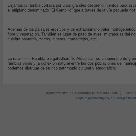
Dejamos la rambla cortada por unos grandes desprendimientos para asce
el altiplano denominado “El Campillo” que a través de la vía pecuaria nos 
Además de los paisajes erosivos y de extraordinario valor morfogenétic
flora y vegetación. También es lugar de paso de aves migratorias del nor
culebra bastarda, zorros, ginetas, comadrejas, etc.
La ruta--------- Rambla Gérgal-Alhamillo-Alcubillas, es un itinerario de g
ramblas vivas y la conexión natural entre las dos poblaciones del munici
podemos disfrutar de su rico patrimonio cultural y etnográfico.
Ayuntamiento de Alboloduy (Cif: P-0400500E- )
- Plaza d
registro@alboloduy.es, sguilsor@albolo