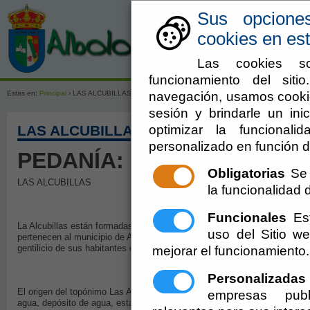
Sus opcione
cookies en est
Las cookies so
Ayuntamien
funcionamiento del sit
navegación, usamos cookie
Estas en:
Principal
› LAS ALCUBILLAS
sesión y brindarle un inic
optimizar la funcionali
LAS ALCUBILLAS
personalizado en función d
PEDANÍA:
Obligatorias
Se 
LAS ALCUBILLAS
la funcionalidad de
Funcionales
Est
La Alcubillas están formadas por dos núcleos de población a la orilla de
uso del Sitio 
pertenecen al municipio de Alboloduy y las Alcubillas Altas que están co
gentilicio de sus habitantes es alcubillero/a.
mejorar el funcionamiento.
Personalizadas
El origen del topónimo Las Alcubillas se encuentra en la palabra mozárab
empresas publ
agua, depósito de agua, estanque, pilón, cúpula... Este topónimo árabe e