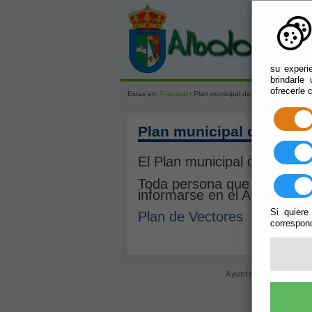
su experi
brindarle
ofrecerle 
Estas en:
Principal
› Plan municipal de vigilancia y contro
Plan municipal de vigila
El Plan municipal de vigilan
Toda persona que quiera con
informarse en el Ayuntamien
Si quiere
Plan de Vectores
correspond
Ayuntamiento de Albolo
regi