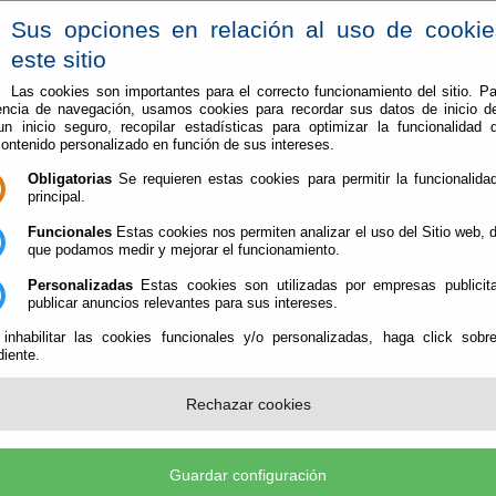
Sus opciones en relación al uso de cooki
este sitio
Las cookies son importantes para el correcto funcionamiento del sitio. Pa
encia de navegación, usamos cookies para recordar sus datos de inicio d
Ayuntamiento
Conoce Alboloduy
Web Turismo
 un inicio seguro, recopilar estadísticas para optimizar la funcionalidad d
contenido personalizado en función de sus intereses.
l de vectores de Alboloduy
Obligatorias
Se requieren estas cookies para permitir la funcionalidad
principal.
ncia y control de vectores de Alboloduy
Funcionales
Estas cookies nos permiten analizar el uso del Sitio web,
que podamos medir y mejorar el funcionamiento.
cia y control de vectores de Alboloduy de 2026.
Personalizadas
Estas cookies son utilizadas por empresas publicita
ocer el plan y las actuaciones que se llevan a ca
publicar anuncios relevantes para sus intereses.
to.
 inhabilitar las cookies funcionales y/o personalizadas, haga click sobr
iente.
Rechazar cookies
duy (Cif: P-0400500E- )
- Plaza del Ayuntamiento, 1 04531 Alboloduy (Almería) - Telf.: 95
stro@alboloduy.es, sguilsor@alboloduy.es
-
aviso legal
-
política de privacidad
-
política de c
Guardar configuración