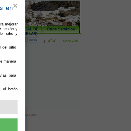
×
es en
ra mejorar
e sesión y
PLAN LOCAL DE
Otros Servicios
el sitio y
SALUD(RELAS)
+
-
|
A
A
|
Mapa web
 del sitio
 de manera
rias para
bo puede
e el botón
0.644.848 Fax: 950.644.888
ookies