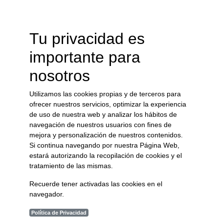
Boletín Oficial de la Provincia
Acceso Oficina Virtual
Tu privacidad es
Tablón de Anuncios
Perfil del Contratante
importante para
Guía de Servicios
Normas
nosotros
Perfil de Transparencia
Catastro
Utilizamos las cookies propias y de terceros para
ofrecer nuestros servicios, optimizar la experiencia
Perfil del ...
de uso de nuestra web y analizar los hábitos de
navegación de nuestros usuarios con fines de
mejora y personalización de nuestros contenidos.
Visitante
Si continua navegando por nuestra Página Web,
Contratante
estará autorizando la recopilación de cookies y el
Ciudadanos
tratamiento de las mismas.
Familias
Recuerde tener activadas las cookies en el
Empresas
navegador.
Política de Privacidad